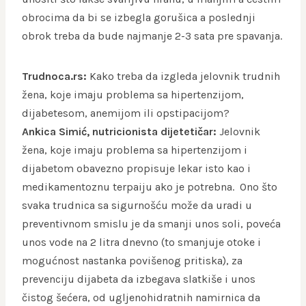
obrocima da bi se izbegla gorušica a poslednji
obrok treba da bude najmanje 2-3 sata pre spavanja.
Trudnoca.rs:
Kako treba da izgleda jelovnik trudnih
žena, koje imaju problema sa hipertenzijom,
dijabetesom, anemijom ili opstipacijom?
Ankica Simić, nutricionista dijetetičar:
Jelovnik
žena, koje imaju problema sa hipertenzijom i
dijabetom obavezno propisuje lekar isto kao i
medikamentoznu terpaiju ako je potrebna. Ono što
svaka trudnica sa sigurnošću može da uradi u
preventivnom smislu je da smanji unos soli, poveća
unos vode na 2 litra dnevno (to smanjuje otoke i
mogućnost nastanka povišenog pritiska), za
prevenciju dijabeta da izbegava slatkiše i unos
čistog šećera, od ugljenohidratnih namirnica da