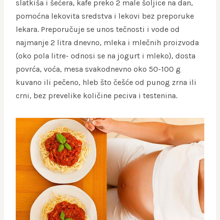
slatkiša i šećera, kafe preko 2 male šoljice na dan,
pomoćna lekovita sredstva i lekovi bez preporuke
lekara. Preporučuje se unos tečnosti i vode od
najmanje 2 litra dnevno, mleka i mlečnih proizvoda
(oko pola litre- odnosi se na jogurt i mleko), dosta
povrća, voća, mesa svakodnevno oko 50-100 g
kuvano ili pečeno, hleb što češće od punog zrna ili
crni, bez prevelike količine peciva i testenina.