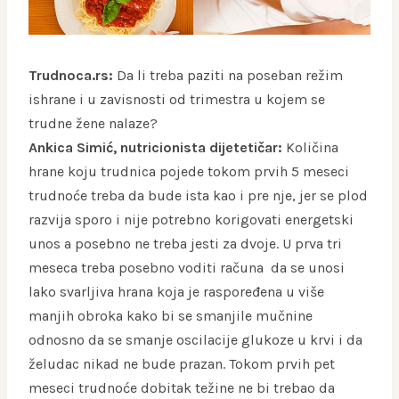
Trudnoca.rs:
Da li treba paziti na poseban režim
ishrane i u zavisnosti od trimestra u kojem se
trudne žene nalaze?
Ankica Simić, nutricionista dijetetičar:
Količina
hrane koju trudnica pojede tokom prvih 5 meseci
trudnoće treba da bude ista kao i pre nje, jer se plod
razvija sporo i nije potrebno korigovati energetski
unos a posebno ne treba jesti za dvoje. U prva tri
meseca treba posebno voditi računa da se unosi
lako svarljiva hrana koja je raspoređena u više
manjih obroka kako bi se smanjile mučnine
odnosno da se smanje oscilacije glukoze u krvi i da
želudac nikad ne bude prazan. Tokom prvih pet
meseci trudnoće dobitak težine ne bi trebao da