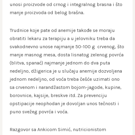
unosi proizvode od crnog i integralnog brasna i što
manje proizvoda od belog brašna.
Trudnice koje pate od anemije takođe se moraju
obratiti lekaru za terapiju a u jelovniku treba da
svakodnevno unose najmanje 50-100 g crvenog, što
manje masnog mesa, dosta lisnatog zelenog povrća
(blitva, spanać) najmanje jednom do dva puta
nedeljno, džigerica je u slučaju anemije dozvoljena
jednom nedeljno, od voća treba češće uzimati ono
sa crvenom i narandžastom bojom-jagode, kupine,
borovnice, kajsije, breskve itd. Za prevenciju
opstipacije neophodan je dovoljan unos tečnosti i
puno svežeg povrća i voća.
Razgovor sa Ankicom Simić, nutricionistom