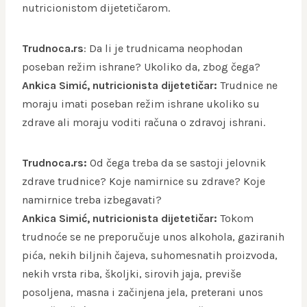
nutricionistom dijetetičarom.
Trudnoca.rs
: Da li je trudnicama neophodan
poseban režim ishrane? Ukoliko da, zbog čega?
Ankica Simić, nutricionista dijetetičar:
Trudnice ne
moraju imati poseban režim ishrane ukoliko su
zdrave ali moraju voditi računa o zdravoj ishrani.
Trudnoca.rs:
Od čega treba da se sastoji jelovnik
zdrave trudnice? Koje namirnice su zdrave? Koje
namirnice treba izbegavati?
Ankica Simić, nutricionista dijetetičar:
Tokom
trudnoće se ne preporučuje unos alkohola, gaziranih
pića, nekih biljnih čajeva, suhomesnatih proizvoda,
nekih vrsta riba, školjki, sirovih jaja, previše
posoljena, masna i začinjena jela, preterani unos