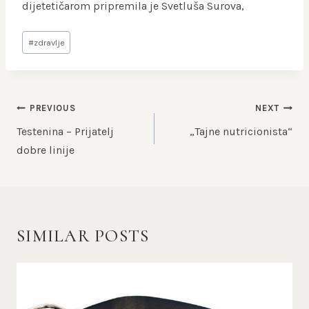
dijetetičarom pripremila je Svetluša Surova,
Post
#
zdravlje
Tags:
KRETANJE
PREVIOUS
NEXT
ČLANKA
Testenina – Prijatelj
„Tajne nutricionista“
dobre linije
SIMILAR POSTS