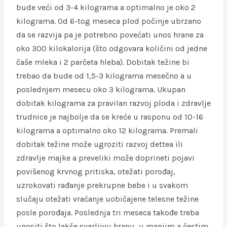
bude veći od 3-4 kilograma a optimalno je oko 2
kilograma. Od 6-tog meseca plod počinje ubrzano
da se razvija pa je potrebno povećati unos hrane za
oko 300 kilokalorija (što odgovara količini od jedne
čaše mleka i 2 parčeta hleba). Dobitak težine bi
trebao da bude od 1,5-3 kilograma mesečno a u
poslednjem mesecu oko 3 kilograma. Ukupan
dobitak kilograma za pravilan razvoj ploda i zdravlje
trudnice je najbolje da se kreće u rasponu od 10-16
kilograma a optimalno oko 12 kilograma. Premali
dobitak težine može ugroziti razvoj dettea ili
zdravlje majke a preveliki može doprineti pojavi
povišenog krvnog pritiska, otežati porođaj,
uzrokovati rađanje prekrupne bebe i u svakom
slučaju otežati vraćanje uobičajene telesne težine
posle porođaja. Poslednja tri meseca takođe treba
unositi što lakše svarljivu hranu, u manjim a čestim